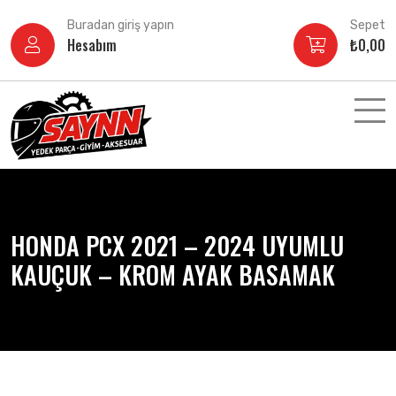
İçeriğe
Buradan giriş yapın
Sepet
atla
Hesabım
₺
0,00
HONDA PCX 2021 – 2024 UYUMLU
KAUÇUK – KROM AYAK BASAMAK