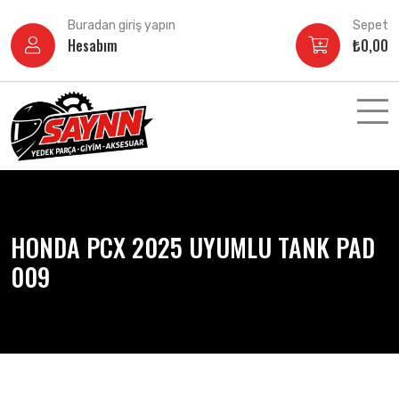
İçeriğe
Buradan giriş yapın
Sepet
atla
Hesabım
₺
0,00
HONDA PCX 2025 UYUMLU TANK PAD
009