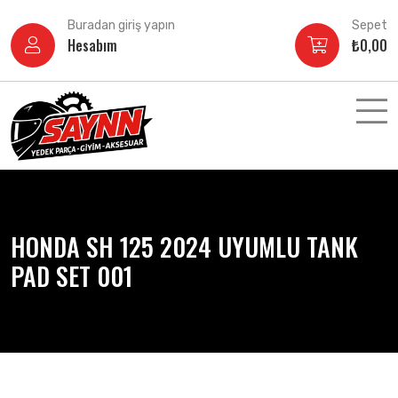
İçeriğe
Buradan giriş yapın
Sepet
atla
Hesabım
₺
0,00
HONDA SH 125 2024 UYUMLU TANK
PAD SET 001