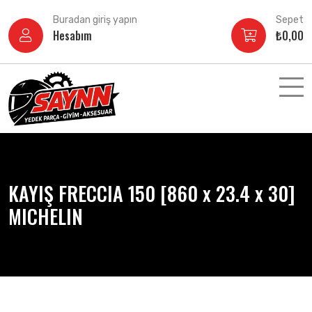
İçeriğe
Buradan giriş yapın
Sepet
atla
Hesabım
₺
0,00
KAYIŞ FRECCIA 150 [860 x 23.4 x 30]
MICHELIN