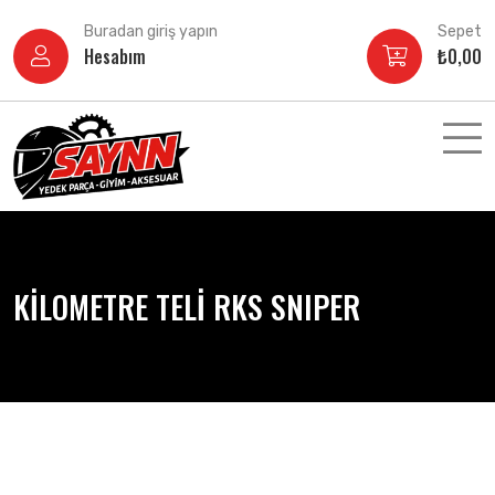
İçeriğe
Buradan giriş yapın
Sepet
atla
Hesabım
₺
0,00
KİLOMETRE TELİ RKS SNIPER