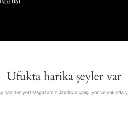
RKEZİ ÜST
Ufukta harika şeyler var
y hazırlanıyor! Mağazamız üzerinde çalışılıyor ve yakında 