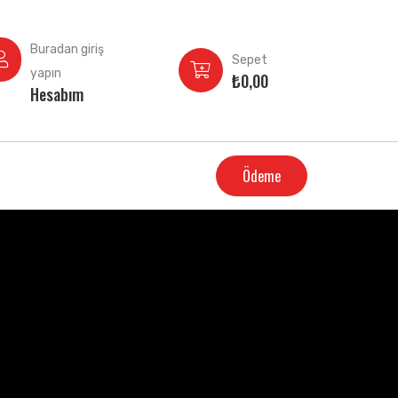
Buradan giriş
Sepet
yapın
₺
0,00
Hesabım
Ödeme