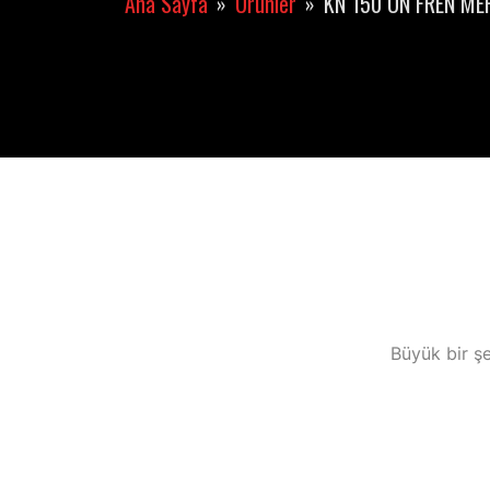
Ana Sayfa
Ürünler
KN 150 ÖN FREN ME
Büyük bir şe