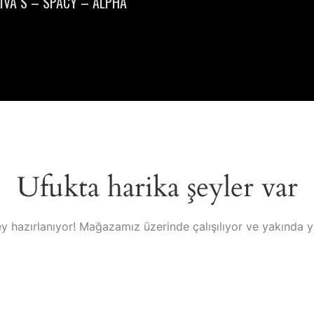
IVA S – SPACY – ALPHA
Ufukta harika şeyler var
y hazırlanıyor! Mağazamız üzerinde çalışılıyor ve yakında 