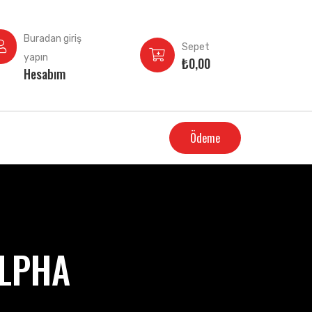
Buradan giriş
Sepet
yapın
₺
0,00
Hesabım
Ödeme
ALPHA