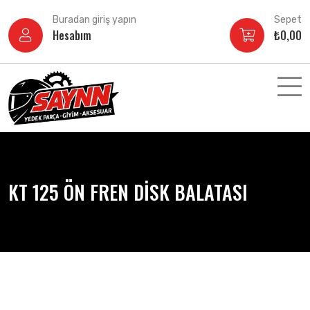
İçeriğe
Buradan giriş yapın
Sepet
atla
Hesabım
₺
0,00
KT 125 ÖN FREN DİSK BALATASI