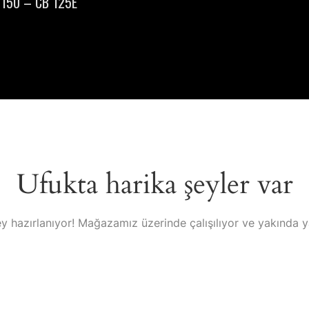
150 – CB 125E
Ufukta harika şeyler var
y hazırlanıyor! Mağazamız üzerinde çalışılıyor ve yakında 