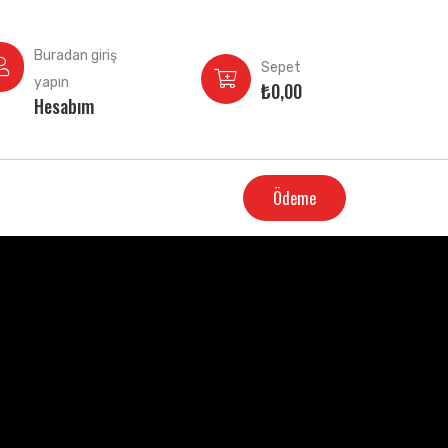
Buradan giriş
Sepet
yapın
₺
0,00
Hesabım
Ödeme