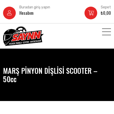
İçeriğe
Buradan giriş yapın
Sepet
atla
Hesabım
₺
0,00
MARŞ PİNYON DİŞLİSİ SCOOTER –
50cc