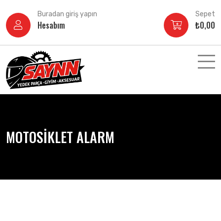
İçeriğe
Buradan giriş yapın
Sepet
atla
Hesabım
₺
0,00
MOTOSİKLET ALARM