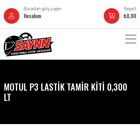
İçeriğe
Buradan giriş yapın
Sepet
atla
Hesabım
₺
0,00
MOTUL P3 LASTİK TAMİR KİTİ 0,300
LT