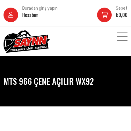
İçeriğe
Buradan giriş yapın
Sepet
atla
Hesabım
₺
0,00
MTS 966 ÇENE AÇILIR WX92