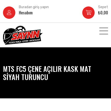
İçeriğe
Buradan giriş yapın
Sepet
atla
Hesabım
₺
0,00
MTS FC5 ÇENE AÇILIR KASK MAT
SİYAH TURUNCU