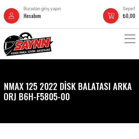
İçeriğe
Buradan giriş yapın
Sepet
atla
Hesabım
₺
0,00
NMAX 125 2022 DİSK BALATASI ARKA
ORJ B6H-F5805-00