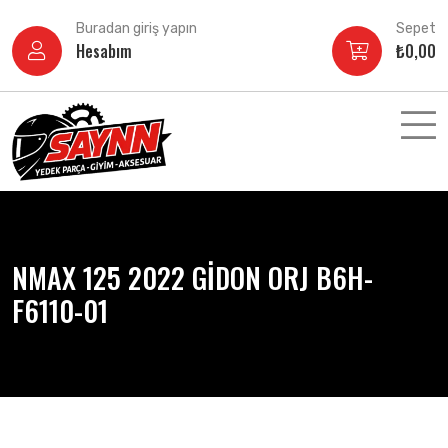
İçeriğe
Buradan giriş yapın
Sepet
atla
Hesabım
₺
0,00
NMAX 125 2022 GİDON ORJ B6H-
F6110-01