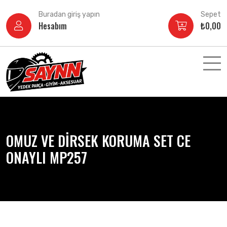
İçeriğe
Buradan giriş yapın
Sepet
atla
Hesabım
₺
0,00
OMUZ VE DİRSEK KORUMA SET CE
ONAYLI MP257