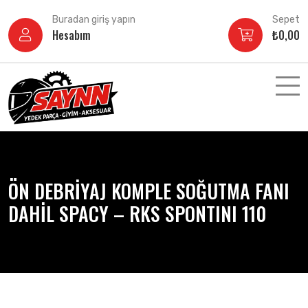
İçeriğe
Buradan giriş yapın
Sepet
atla
Hesabım
₺
0,00
ÖN DEBRİYAJ KOMPLE SOĞUTMA FANI
DAHİL SPACY – RKS SPONTINI 110