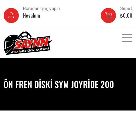
İçeriğe
Buradan giriş yapın
Sepet
atla
Hesabım
₺
0,00
ÖN FREN DİSKİ SYM JOYRİDE 200