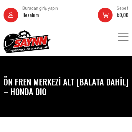
İçeriğe
Buradan giriş yapın
Sepet
atla
Hesabım
₺
0,00
ÖN FREN MERKEZİ ALT [BALATA DAHİL]
– HONDA DIO