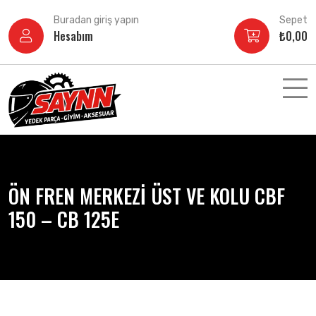
İçeriğe
Buradan giriş yapın
Sepet
atla
Hesabım
₺
0,00
ÖN FREN MERKEZİ ÜST VE KOLU CBF
150 – CB 125E