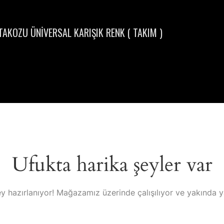
AKOZU ÜNİVERSAL KARIŞIK RENK ( TAKIM )
Ufukta harika şeyler var
y hazırlanıyor! Mağazamız üzerinde çalışılıyor ve yakında 