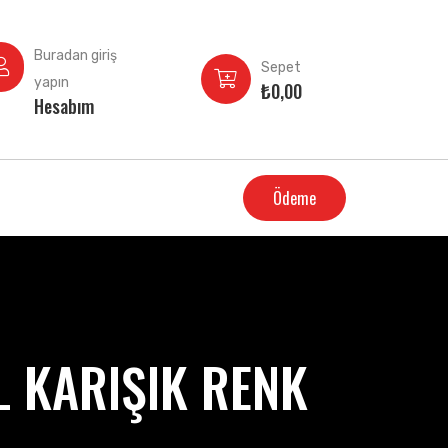
Buradan giriş
Sepet
yapın
₺
0,00
Hesabım
Ödeme
 KARIŞIK RENK