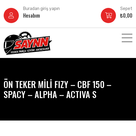
İçeriğe
Buradan giriş yapın
Sepet
atla
Hesabım
₺
0,00
ÖN TEKER MİLİ FIZY – CBF 150 –
SPACY – ALPHA – ACTIVA S