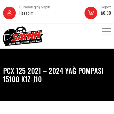
İçeriğe
Buradan giriş yapın
Sepet
atla
Hesabım
₺
0,00
PCX 125 2021 – 2024 YAĞ POMPASI
15100 K1Z-J10