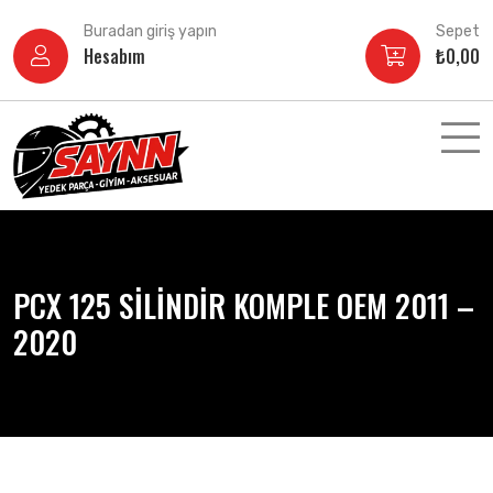
İçeriğe
Buradan giriş yapın
Sepet
atla
Hesabım
₺
0,00
PCX 125 SİLİNDİR KOMPLE OEM 2011 –
2020