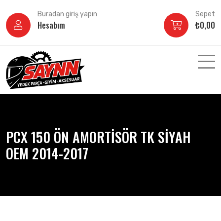
İçeriğe
Buradan giriş yapın
Sepet
atla
Hesabım
₺
0,00
PCX 150 ÖN AMORTİSÖR TK SİYAH
OEM 2014-2017