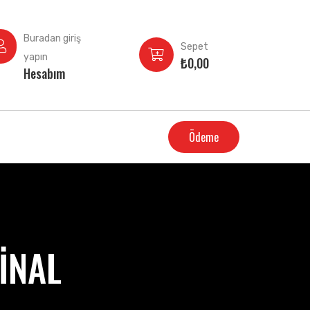
Buradan giriş
Sepet
yapın
₺
0,00
Hesabım
Ödeme
İNAL