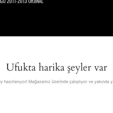
ĞÜ 2011-2013 ORJİNAL
Ufukta harika şeyler var
y hazırlanıyor! Mağazamız üzerinde çalışılıyor ve yakında 