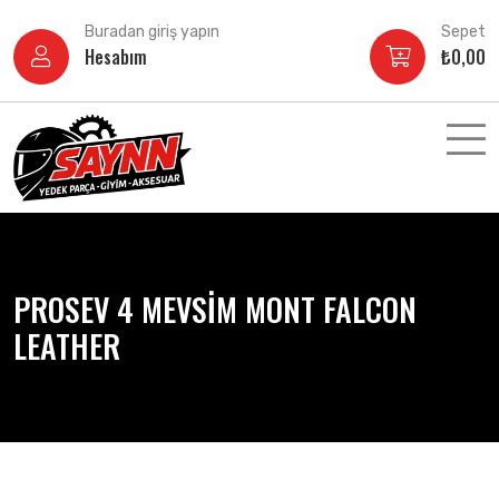
İçeriğe
Buradan giriş yapın
Sepet
atla
Hesabım
₺
0,00
PROSEV 4 MEVSİM MONT FALCON
LEATHER