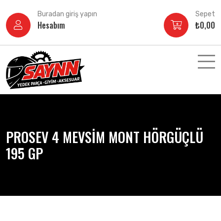
İçeriğe
Buradan giriş yapın
Sepet
atla
Hesabım
₺
0,00
PROSEV 4 MEVSİM MONT HÖRGÜÇLÜ
195 GP