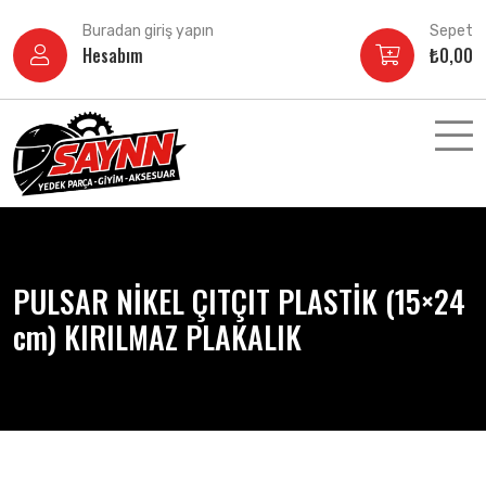
İçeriğe
Buradan giriş yapın
Sepet
atla
Hesabım
₺
0,00
PULSAR NİKEL ÇITÇIT PLASTİK (15×24
cm) KIRILMAZ PLAKALIK