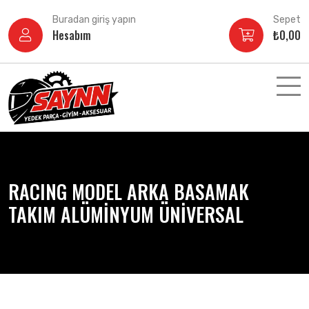
İçeriğe
Buradan giriş yapın
Sepet
atla
Hesabım
₺
0,00
RACING MODEL ARKA BASAMAK
TAKIM ALÜMİNYUM ÜNİVERSAL