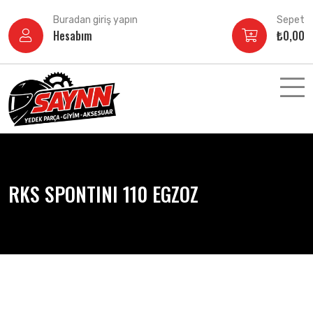
İçeriğe
Buradan giriş yapın
Sepet
atla
Hesabım
₺
0,00
RKS SPONTINI 110 EGZOZ