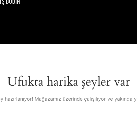
IŞ BOBİN
Ufukta harika şeyler var
y hazırlanıyor! Mağazamız üzerinde çalışılıyor ve yakında 