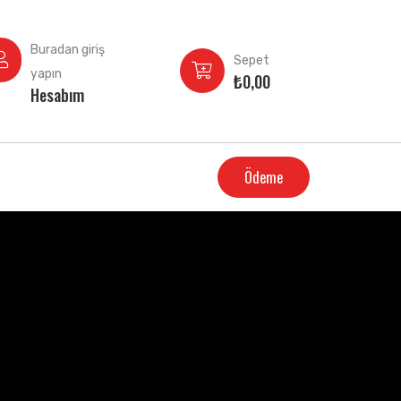
Buradan giriş
Sepet
yapın
₺
0,00
Hesabım
Ödeme