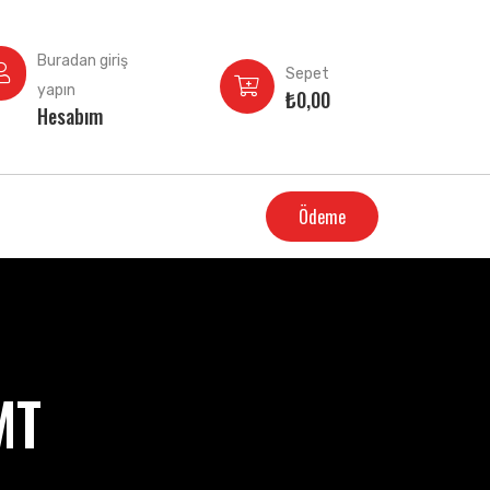
Buradan giriş
Sepet
yapın
₺
0,00
Hesabım
Ödeme
MT