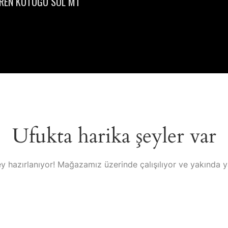
FREN KÜTÜĞÜ SOL MT
Ufukta harika şeyler var
y hazırlanıyor! Mağazamız üzerinde çalışılıyor ve yakında 