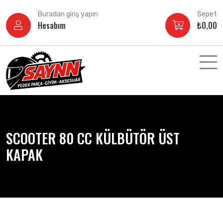
İçeriğe
Buradan giriş yapın
Sepet
atla
Hesabım
₺
0,00
SCOOTER 80 CC KÜLBÜTÖR ÜST
KAPAK