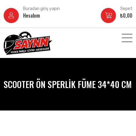
İçeriğe
Buradan giriş yapın
Sepet
atla
Hesabım
₺
0,00
SCOOTER ÖN SPERLİK FÜME 34*40 CM