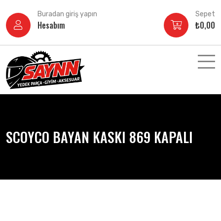
İçeriğe
Buradan giriş yapın
Sepet
atla
Hesabım
₺
0,00
SCOYCO BAYAN KASKI 869 KAPALI