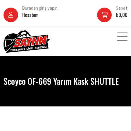
İçeriğe
Buradan giriş yapın
Sepet
atla
Hesabım
₺
0,00
Scoyco OF-669 Yarım Kask SHUTTLE