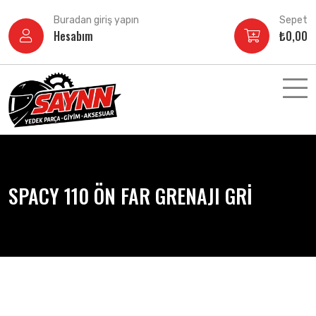
İçeriğe
Buradan giriş yapın
Sepet
atla
Hesabım
₺
0,00
SPACY 110 ÖN FAR GRENAJI GRİ