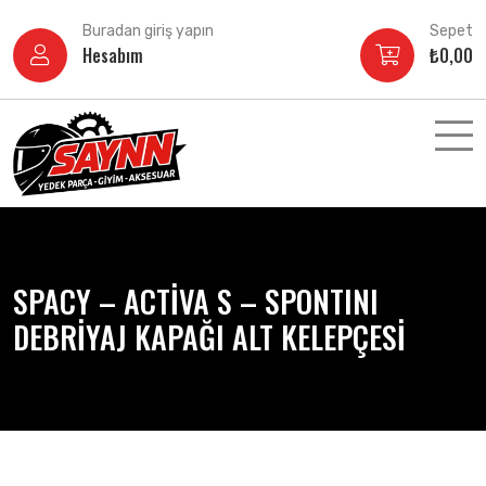
İçeriğe
Buradan giriş yapın
Sepet
atla
Hesabım
₺
0,00
SPACY – ACTİVA S – SPONTINI
DEBRİYAJ KAPAĞI ALT KELEPÇESİ