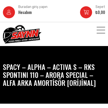
İçeriğe
Buradan giriş yapın
Sepet
atla
Hesabım
₺
0,00
SPACY – ALPHA – ACTIVA S – RKS
SPONTINI 110 – ARORA SPECIAL –
ALFA ARKA AMORTİSÖR [ORİJİNAL]