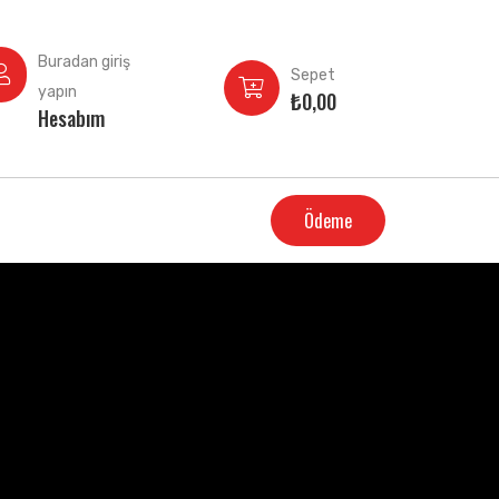
Buradan giriş
Sepet
yapın
₺
0,00
Hesabım
Ödeme