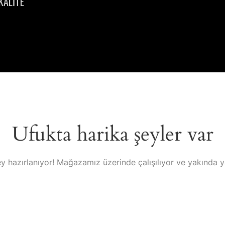
KALİTE
Ufukta harika şeyler var
y hazırlanıyor! Mağazamız üzerinde çalışılıyor ve yakında 