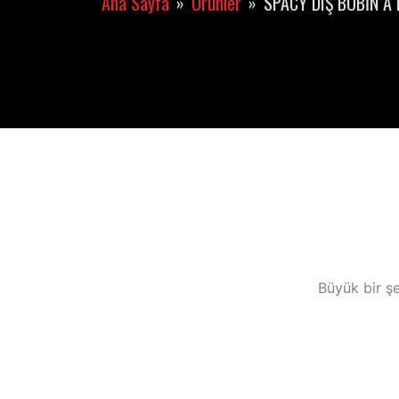
Ana Sayfa
Ürünler
SPACY DIŞ BOBİN A 
Büyük bir şe