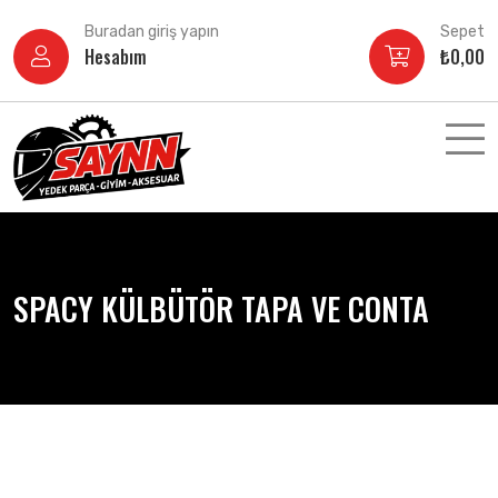
İçeriğe
Buradan giriş yapın
Sepet
atla
Hesabım
₺
0,00
SPACY KÜLBÜTÖR TAPA VE CONTA