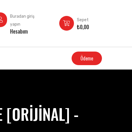
Buradan giriş
Sepet
yapın
₺
0,00
Hesabım
Ödeme
[ORİJİNAL] -