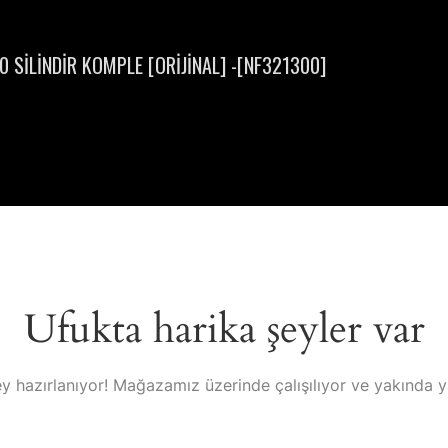
 SİLİNDİR KOMPLE [ORİJİNAL] -[NF321300]
Ufukta harika şeyler var
y hazırlanıyor! Mağazamız üzerinde çalışılıyor ve yakında 