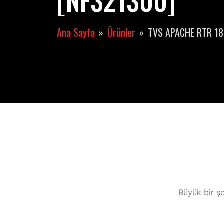
[NF321300]
Ana Sayfa
Ürünler
TVS APACHE RTR 180
Büyük bir şe