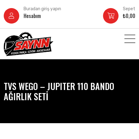
İçeriğe
Buradan giriş yapın
Sepet
atla
Hesabım
₺
0,00
TVS WEGO – JUPITER 110 BANDO
AĞIRLIK SETİ