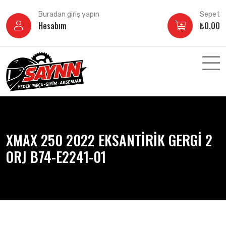
İçeriğe
Buradan giriş yapın
Sepet
atla
Hesabım
₺
0,00
XMAX 250 2022 EKSANTİRİK GERGİ 2
ORJ B74-E2241-01