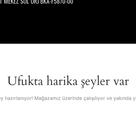
 MEKEZ SOL ORJ BKA-F5870-00
Ufukta harika şeyler var
y hazırlanıyor! Mağazamız üzerinde çalışılıyor ve yakında 