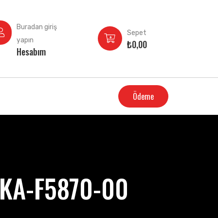
Buradan giriş
Sepet
yapın
₺
0,00
Hesabım
Ödeme
BKA-F5870-00